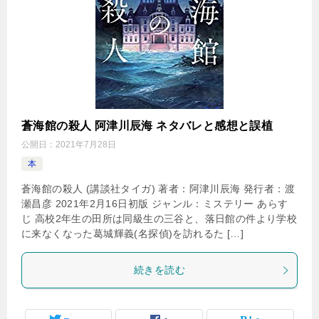
蒼海館の殺人 阿津川辰海 ネタバレと感想と誤植
公開日：
2021年7月28日
本
蒼海館の殺人 (講談社タイガ) 著者：阿津川辰海 発行者：渡
瀬昌彦 2021年2月16日初版 ジャンル：ミステリー あらす
じ 高校2年生の田所は同級生の三谷と、落日館の件より学校
に来なくなった葛城輝義(名探偵)を訪れるた […]
続きを読む