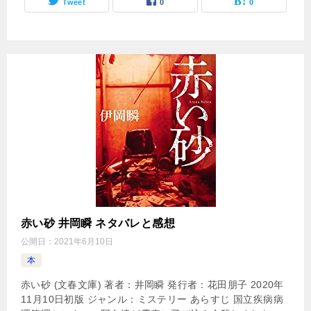
Tweet
0
0
赤い砂 井岡瞬 ネタバレと感想
公開日：
2021年6月10日
本
赤い砂 (文春文庫) 著者：井岡瞬 発行者：花田朋子 2020年
11月10日初版 ジャンル：ミステリー あらすじ 国立疾病病