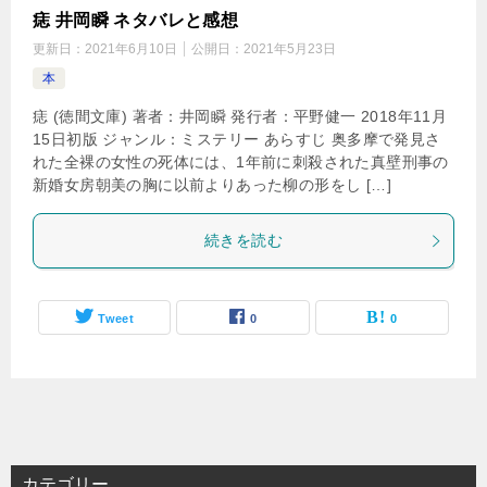
痣 井岡瞬 ネタバレと感想
更新日：
2021年6月10日
公開日：
2021年5月23日
本
痣 (徳間文庫) 著者：井岡瞬 発行者：平野健一 2018年11月
15日初版 ジャンル：ミステリー あらすじ 奥多摩で発見さ
れた全裸の女性の死体には、1年前に刺殺された真壁刑事の
新婚女房朝美の胸に以前よりあった柳の形をし […]
続きを読む
Tweet
0
0
カテゴリー