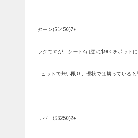
ターン($1450)7♠
ラグですが、シート4は更に$900をポット
Tヒットで無い限り、現状では勝っていると
リバー($3250)2♠