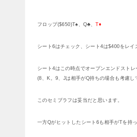
フロップ($650)T♠、Q♣、
T♦
シート6はチェック、シート4は$400をレ
シート4はこの時点でオープンエンドストレ
(8、K。9、Jは相手がQ持ちの場合も考慮
このセミブラフは妥当だと思います。
一方Qがヒットしたシート6も相手がTを持