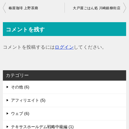
投
椿屋珈琲 上野茶廊
大戸屋ごはん処 川崎銀柳街店
稿
ナ
コメントを残す
ビ
ゲ
コメントを投稿するには
ログイン
してください。
ー
シ
ョ
カテゴリー
ン
その他 (6)
アフィリエイト (5)
ウェブ (6)
テキサスホールデム戦略中級編 (1)