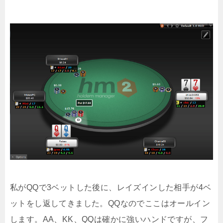
私がQQで3ベットした後に、レイズインした相手が4ベ
ットをし返してきました。QQなのでここはオールイン
します。AA、KK、QQは確かに強いハンドですが、フ