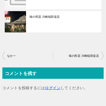
味の民芸 川崎稲田堤店
投
なか一
味の民芸 川崎稲田堤店
稿
ナ
コメントを残す
ビ
ゲ
コメントを投稿するには
ログイン
してください。
ー
シ