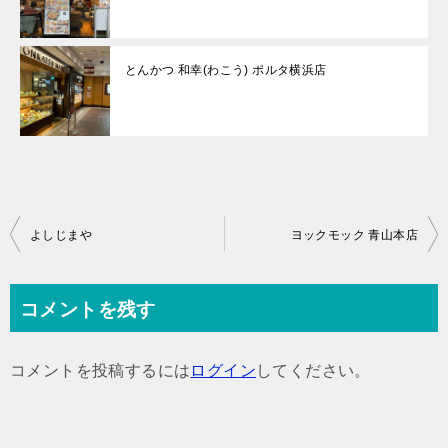
とんかつ 和幸(わこう) ポルタ横浜店
投
よしじまや
ヨックモック 青山本店
稿
ナ
コメントを残す
ビ
ゲ
コメントを投稿するには
ログイン
してください。
ー
シ