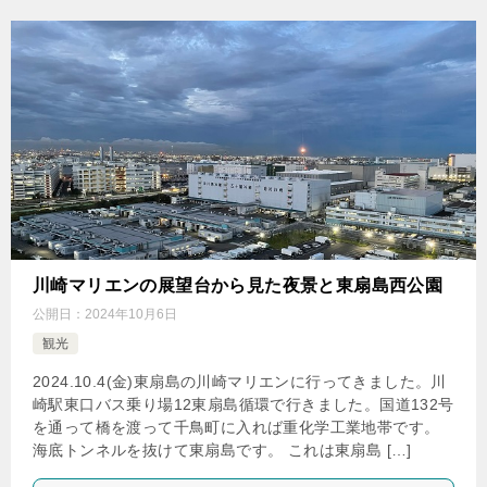
川崎マリエンの展望台から見た夜景と東扇島西公園
公開日：
2024年10月6日
観光
2024.10.4(金)東扇島の川崎マリエンに行ってきました。川
崎駅東口バス乗り場12東扇島循環で行きました。国道132号
を通って橋を渡って千鳥町に入れば重化学工業地帯です。
海底トンネルを抜けて東扇島です。 これは東扇島 […]