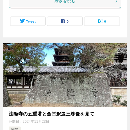
続きを読む
Tweet
0
0
法隆寺の五重塔と金堂釈迦三尊像を見て
公開日：
2024年11月23日
観光