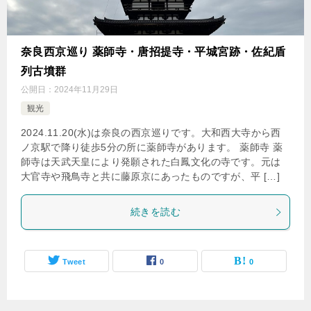
奈良西京巡り 薬師寺・唐招提寺・平城宮跡・佐紀盾
列古墳群
公開日：
2024年11月29日
観光
2024.11.20(水)は奈良の西京巡りです。大和西大寺から西
ノ京駅で降り徒歩5分の所に薬師寺があります。 薬師寺 薬
師寺は天武天皇により発願された白鳳文化の寺です。元は
大官寺や飛鳥寺と共に藤原京にあったものですが、平 […]
続きを読む
Tweet
0
0