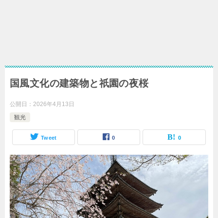
国風文化の建築物と祇園の夜桜
公開日：
2026年4月13日
観光
Tweet
0
0