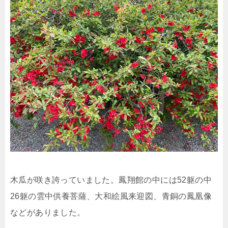
木瓜が咲き誇っていました。鳳翔館の中には52躯の中
26躯の雲中供養菩薩、大和絵風来迎図、青銅の鳳凰像
などがありました。