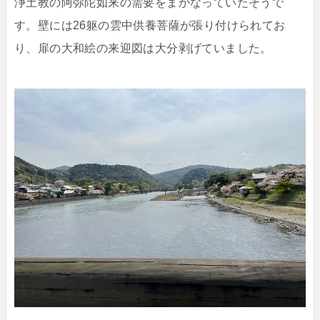
浄土教の阿弥陀如来の需要をまかなっていたそうで
す。壁には26躯の雲中供養菩薩が張り付けられてお
り、扉の大和絵の来迎図は大分剥げていました。