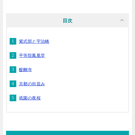
目次
紫式部と宇治橋
平等院鳳凰堂
醍醐寺
京都の街並み
祇園の夜桜