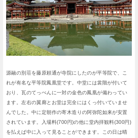
源融の別荘を藤原頼通が寺院にしたのが平等院で、こ
れが有名な平等院鳳凰堂です。中堂には裳階が付いて
おり、瓦のてっぺんに一対の金色の鳳凰が備わってい
ます。左右の翼廊とお堂は完全にはくっ付いていませ
んでした。中に定朝作の寄木造りの阿弥陀如来が安置
されています。入場料(700円)の他に堂内拝観料(300円)
を払えば中に入って見ることができます。この日は晴