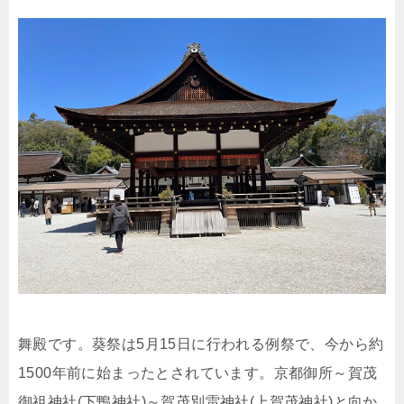
舞殿です。葵祭は5月15日に行われる例祭で、今から約
1500年前に始まったとされています。京都御所～賀茂
御祖神社(下鴨神社)～賀茂別雷神社(上賀茂神社)と向か