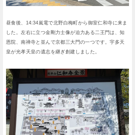
昼食後、14:34嵐電で北野白梅町から御室仁和寺に来ま
した。左右に立つ金剛力士像が迫力ある二王門は、知
恩院、南禅寺と並んで京都三大門の一つです。宇多天
皇が光孝天皇の遺志を継ぎ創建しました。