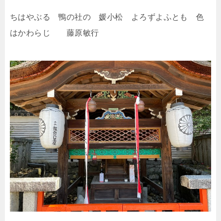
ちはやぶる 鴨の社の 媛小松 よろずよふとも 色
はかわらじ 藤原敏行