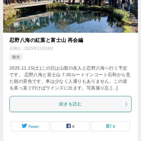
忍野八海の紅葉と富士山 再会編
公開日：
2025年11月18日
観光
2025.11.15(土)この日は山梨の友人と忍野八海へ行く予定
です。 忍野八海と富士山 7:30ルートインコート石和から見
た朝の景色です。車は少なく人通りもありません。この道
を真っ直ぐ行けばウインズに出ます。写真撮り忘 […]
続きを読む
Tweet
0
0