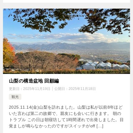
山梨の構造盆地 回顧編
更新日：
2025年11月19日
公開日：
2025年11月18日
観光
2025.11.14(金)山梨を訪れました。山梨は私が以前8年ほど
いた言わば第二の故郷で、親友にも会いに行きます。 朝の
トラブル この日は朝寝坊して1時間遅れで出発しました。目
覚ましが鳴らなかったのですがスイッチがoff […]