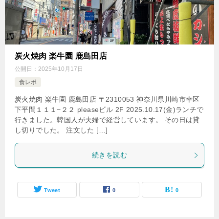
炭火焼肉 楽牛園 鹿島田店
公開日：
2025年10月17日
食レポ
炭火焼肉 楽牛園 鹿島田店 〒2310053 神奈川県川崎市幸区
下平間１１１−２２ pleaseビル 2F 2025.10.17(金)ランチで
行きました。韓国人が夫婦で経営しています。 その日は貸
し切りでした。 注文した […]
続きを読む
Tweet
0
0